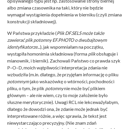
opisywanego typu jest np. zastosowanie strony biernej
albo zmiana czasownika na taki, który nie będzie
wymagał wystąpienia dopełnienia w bierniku (czyli zmiana
konstrukcji składniowej).
W Państwa przykładzie (
Plik DF.SELS może także
zawierać plik potomny EF.PHOTO o dwubajtowym
identyfikatorze...
), jak wspomniałam na początku,
wystąpiła homonimia składniowa (forma
plik
obsługuje i
mianownik, i biernik). Zachowali Państwo co prawda szyk
P–O–D, moich wątpliwości interpretacja zdania nie
wzbudziła (m.in. dlatego, że przyjęłam informację o pliku
potomnym
jako wskazówkę o wtórności, pochodności
pliku, o tym, że plik
potomny
nie może być plikiem
głównym – ale nie wiem, czy to moje założenie było
słuszne merytorycznie). Uwagi RCL nie lekceważyłabym,
dlatego że dowodzi ona, że zdanie może jednak być
interpretowane różnie, a więc sprawia, że tekst jest
niewystarczająco precyzyjny. (Nie znam zdań