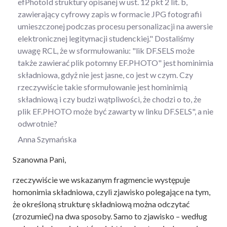
efPhotoId struktury opisanej w ust. 12 pkt 2 lit. b,
zawierający cyfrowy zapis w formacie JPG fotografii
umieszczonej podczas procesu personalizacji na awersie
elektronicznej legitymacji studenckiej." Dostaliśmy
uwagę RCL, że w sformułowaniu: "lik DF.SELS może
także zawierać plik potomny EF.PHOTO" jest hominimia
składniowa, gdyż nie jest jasne, co jest w czym. Czy
rzeczywiście takie sformułowanie jest hominimią
składniową i czy budzi wątpliwości, że chodzi o to, że
plik EF.PHOTO może być zawarty w linku DF.SELS", a nie
odwrotnie?
Anna Szymańska
Szanowna Pani,
rzeczywiście we wskazanym fragmencie występuje
homonimia składniowa, czyli zjawisko polegające na tym,
że określoną strukturę składniową można odczytać
(zrozumieć) na dwa sposoby. Samo to zjawisko – według