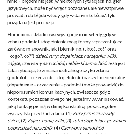
mnie – błędem nie jest (w niektórych sytuacjach, np. gier
językowych, może być wręcz pożądane), ale niewątpliwie
prowadzi do błędu wtedy, gdy w danym tekście/stylu
pożądana jest precyzja.
Homonimia składniowa występuje m.in. wtedy, gdy w
zdaniu podmiot i dopełnienie mają formy reprezentujące
zarówno mianownik, jak i biernik, np. („kto?, co?” oraz
„kogo?, co?”)
dzieci, rury; dopełniacz, narzędnik; wilki,
zające; czerwony samochód, niebieski samochód.
Jeśli jest
taka sytuacja, to zmiana neutralnego szyku zdania
(podmiot – orzeczenie – dopełnienie) na szyk nieneutralny
(dopełnienie – orzeczenie – podmiot) może prowadzić do
nieporozumień komunikacyjnych, zwłaszcza gdy z
kontekstu pozazdaniowego nie jesteśmy wywnioskować,
jaką funkcję pełnią w danej konstrukcji poszczególne
wyrazy. Na przykład zdania: (1)
Rury przedziurawiły
dzieci,
(2)
Zające gonią wilki,
(3)
Tutaj dopełniacz powinien
poprzedzać narzędnik,
(4)
Czerwony samochód