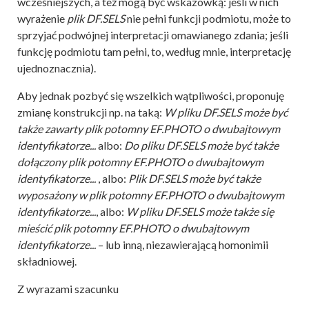
wcześniejszych, a też mogą być wskazówką: jeśli w nich
wyrażenie
plik DF.SELS
nie pełni funkcji podmiotu, może to
sprzyjać podwójnej interpretacji omawianego zdania; jeśli
funkcję podmiotu tam pełni, to, według mnie, interpretację
ujednoznacznia).
Aby jednak pozbyć się wszelkich wątpliwości, proponuję
zmianę konstrukcji np. na taką:
W pliku DF.SELS może być
także zawarty plik potomny EF.PHOTO o dwubajtowym
identyfikatorze...
albo:
Do pliku DF.SELS może być także
dołączony plik potomny EF.PHOTO o dwubajtowym
identyfikatorze...
, albo:
Plik DF.SELS może być także
wyposażony w plik potomny EF.PHOTO o dwubajtowym
identyfikatorze...
, albo:
W pliku DF.SELS może także się
mieścić plik potomny EF.PHOTO o dwubajtowym
identyfikatorze...
– lub inną, niezawierającą homonimii
składniowej.
Z wyrazami szacunku