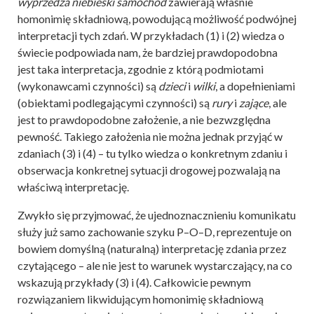
wyprzedza niebieski samochód
zawierają właśnie
homonimię składniową, powodującą możliwość podwójnej
interpretacji tych zdań. W przykładach (1) i (2) wiedza o
świecie podpowiada nam, że bardziej prawdopodobna
jest taka interpretacja, zgodnie z którą podmiotami
(wykonawcami czynności) są
dzieci
i
wilki
, a dopełnieniami
(obiektami podlegającymi czynności) są
rury
i
zające
, ale
jest to prawdopodobne założenie, a nie bezwzględna
pewność. Takiego założenia nie można jednak przyjąć w
zdaniach (3) i (4) – tu tylko wiedza o konkretnym zdaniu i
obserwacja konkretnej sytuacji drogowej pozwalają na
właściwą interpretację.
Zwykło się przyjmować, że ujednoznacznieniu komunikatu
służy już samo zachowanie szyku P–O–D, reprezentuje on
bowiem domyślną (naturalną) interpretację zdania przez
czytającego – ale nie jest to warunek wystarczający, na co
wskazują przykłady (3) i (4). Całkowicie pewnym
rozwiązaniem likwidującym homonimię składniową