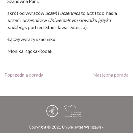
Szanowna Pani,
skrót od wyrazów
uczeń
i
uczennica
to
ucz.
(zob. hasła
uczeń
i
uczennica
w
Uniwersalnym słowniku języka
polskiego
pod red. Stanisława Dubisza).
Łączę wyrazy szacunku
Monika Kącka-Rodak
Poprzednia porada
Następna porada
Copyright © 2021 Uniwersytet Warszawski