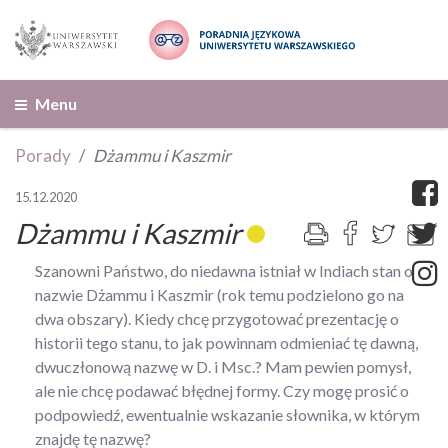
Menu
Porady
Dżammu i Kaszmir
15.12.2020
Dżammu i Kaszmir
Szanowni Państwo, do niedawna istniał w Indiach stan o
nazwie Dżammu i Kaszmir (rok temu podzielono go na
dwa obszary). Kiedy chcę przygotować prezentację o
historii tego stanu, to jak powinnam odmieniać tę dawną,
dwuczłonową nazwę w D. i Msc.? Mam pewien pomysł,
ale nie chcę podawać błędnej formy. Czy mogę prosić o
podpowiedź, ewentualnie wskazanie słownika, w którym
znajdę tę nazwę?