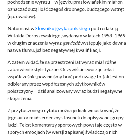
pochodzenie wyrazu − w języku prasłowiańskim miał on
oznaczać dużą ilość czegoś drobnego, budzącego wstręt
(np. owadów).
Natomiast w
Słowniku języka polskiego
pod redakcją
Witolda Doroszewskiego, wydanym w latach 1958–1969,
w drugim znaczeniu wyraz
gawiedź
występuje jako dawna
nazwa tłumu, już bez negatywnej kwalifikacji.
A zatem widać, że na przestrzeni lat wyraz miał różne
zabarwienie stylistyczne. Oczywiście tworząc tekst
współcześnie, powinniśmy brać pod uwagę to, jak jest on
odbierany przez współczesnych użytkowników
polszczyzny − dziś analizowany wyraz budzi negatywne
skojarzenia.
Z przytoczonego cytatu można jednak wnioskować, że
jego autor miał serdeczny stosunek do opisywanej grupy
ludzi. Tekst komentarzy sportowych powstaje często w
sporych emocjach (w wersji zapisanej świadczą o nich