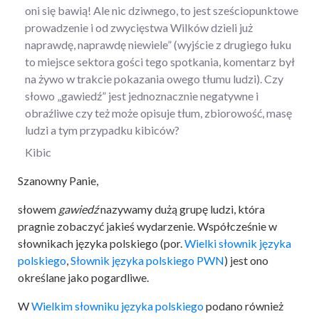
oni się bawią! Ale nic dziwnego, to jest sześciopunktowe
prowadzenie i od zwycięstwa Wilków dzieli już
naprawdę, naprawdę niewiele” (wyjście z drugiego łuku
to miejsce sektora gości tego spotkania, komentarz był
na żywo w trakcie pokazania owego tłumu ludzi). Czy
słowo „gawiedź” jest jednoznacznie negatywne i
obraźliwe czy też może opisuje tłum, zbiorowość, masę
ludzi a tym przypadku kibiców?
Kibic
Szanowny Panie,
słowem
gawiedź
nazywamy dużą grupę ludzi, która
pragnie zobaczyć jakieś wydarzenie. Współcześnie w
słownikach języka polskiego (por.
Wielki słownik języka
polskiego
,
Słownik języka polskiego PWN
)
jest ono
określane jako pogardliwe.
W
Wielkim słowniku języka polskiego
podano również