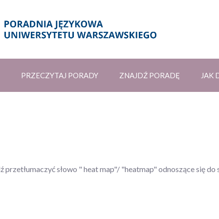
PRZECZYTAJ PORADY
ZNAJDŹ PORADĘ
JAK 
ądź przetłumaczyć słowo " heat map"/ "heatmap" odnoszące się d