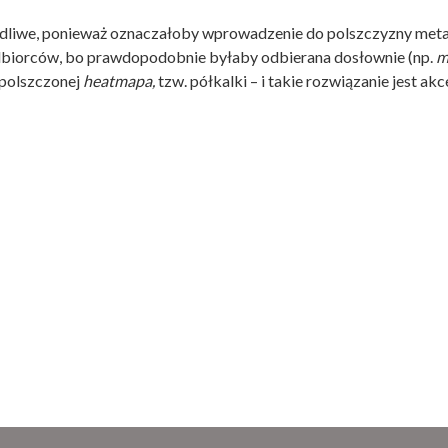
liwe, ponieważ oznaczałoby wprowadzenie do polszczyzny metafo
dbiorców, bo prawdopodobnie byłaby odbierana dosłownie (np.
m
polszczonej
heatmapa,
tzw. półkalki – i takie rozwiązanie jest ak