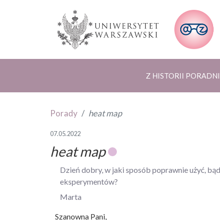
Z HISTORII PORADNI
Porady
heat map
07.05.2022
heat map
Dzień dobry, w jaki sposób poprawnie użyć, b
eksperymentów?
Marta
Szanowna Pani,