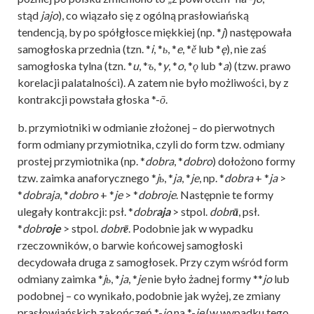
stąd
jajo
), co wiązało się z ogólną prasłowiańską
tendencją, by po spółgłosce miękkiej (np. *
j
) następowała
samogłoska przednia (tzn. *
i
, *
ь
, *
e
, *
ě
lub *
ę
), nie zaś
samogłoska tylna (tzn. *
u
, *
ъ
, *
y
, *
o
, *
ǫ
lub *
a
) (tzw. prawo
korelacji palatalności). A zatem nie było możliwości, by z
kontrakcji powstała głoska *-
ō
.
b. przymiotniki w odmianie złożonej – do pierwotnych
form odmiany przymiotnika, czyli do form tzw. odmiany
prostej przymiotnika (np. *
dobra
, *
dobro
) dołożono formy
tzw. zaimka anaforycznego *
jь
, *
ja
, *
je
, np. *
dobra
+ *
ja
>
*
dobraja
, *
dobro
+ *
je
> *
dobroje
. Następnie te formy
ulegały kontrakcji: psł. *
dobr
aja
> stpol.
dobr
ā
, psł.
*
dobr
oje
> stpol.
dobr
ē
. Podobnie jak w wypadku
rzeczowników, o barwie końcowej samogłoski
decydowała druga z samogłosek. Przy czym wśród form
odmiany zaimka *
jь
, *
ja
, *
je
nie było żadnej formy **
jo
lub
podobnej – co wynikało, podobnie jak wyżej, ze zmiany
prasłowiańskich zakończeń *-
jo
na *-
je
(w wypadku tego