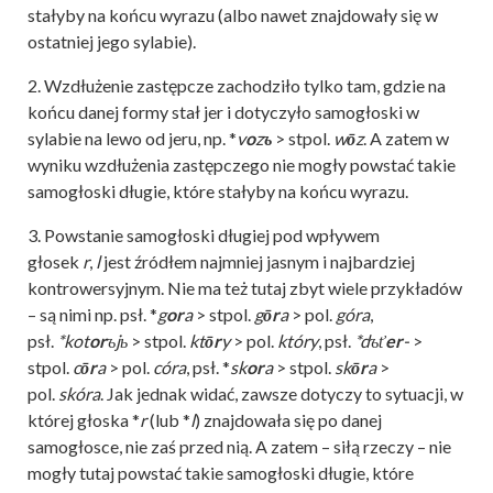
stałyby na końcu wyrazu (albo nawet znajdowały się w
ostatniej jego sylabie).
2. Wzdłużenie zastępcze zachodziło tylko tam, gdzie na
końcu danej formy stał jer i dotyczyło samogłoski w
sylabie na lewo od jeru, np. *
v
o
z
ъ
> stpol.
w
ō
z
. A zatem w
wyniku wzdłużenia zastępczego nie mogły powstać takie
samogłoski długie, które stałyby na końcu wyrazu.
3. Powstanie samogłoski długiej pod wpływem
głosek
r
,
l
jest źródłem najmniej jasnym i najbardziej
kontrowersyjnym. Nie ma też tutaj zbyt wiele przykładów
– są nimi np. psł. *
g
or
a
> stpol.
g
ōr
a
> pol.
góra
,
psł.
*kot
or
ъjь
> stpol.
kt
ōr
y
> pol.
który
, psł.
*dъť
er
-
>
stpol.
c
ōr
a
> pol.
córa
, psł. *
sk
or
a
> stpol.
sk
ōr
a
>
pol.
skóra
. Jak jednak widać, zawsze dotyczy to sytuacji, w
której głoska *
r
(lub *
l
) znajdowała się po danej
samogłosce, nie zaś przed nią. A zatem – siłą rzeczy – nie
mogły tutaj powstać takie samogłoski długie, które