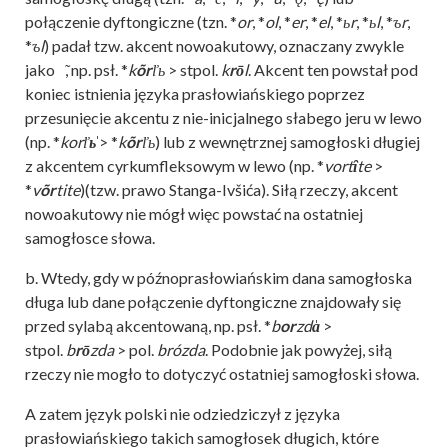
połączenie dyftongiczne (tzn. *
or
, *
ol
, *
er
, *
el
, *
ьr
, *
ьl
, *
ъr
,
*
ъl
) padał tzw. akcent nowoakutowy, oznaczany zwykle
jako ̃, np. psł. *
k
õr
ľь
> stpol.
k
rō
l
. Akcent ten powstał pod
koniec istnienia języka prasłowiańskiego poprzez
przesunięcie akcentu z nie-inicjalnego słabego jeru w lewo
(np. *
korľ
ь̍
> *
k
õr
ľь
) lub z wewnętrznej samogłoski długiej
z akcentem cyrkumfleksowym w lewo (np. *
vort
ȋ
te
>
*
v
õr
tite
)(tzw. prawo Stanga-Ivšića). Siłą rzeczy, akcent
nowoakutowy nie mógł więc powstać na ostatniej
samogłosce słowa.
b. Wtedy, gdy w późnoprasłowiańskim dana samogłoska
długa lub dane połączenie dyftongiczne znajdowały się
przed sylabą akcentowaną, np. psł. *
b
or
zd
a̍
>
stpol.
b
rō
zda
> pol.
brózda
. Podobnie jak powyżej, siłą
rzeczy nie mogło to dotyczyć ostatniej samogłoski słowa.
A zatem język polski nie odziedziczył z języka
prasłowiańskiego takich samogłosek długich, które