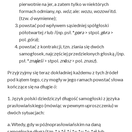
pierwotnie na jer, a zatem tylko w niektórych
formach odmiany, np.
wóz
, ale:
wozu
,
wozowi
itd.
(tzw.
ó
wymienne);
powstać pod wpływem sąsiedniej spółgłoski
półotwartej
r
lub
l
(np. psł. *
g
or
a
> stpol.
g
ōr
a
>
pol.
góra
);
powstać z kontrakcji, tzn. zlania się dwóch
samogłosek, najczęściej przedzielonych głoską
j
(np.
psł. *
zn
aje
ši
> stpol.
zn
ā
sz
> pol.
znasz
).
Przyjrzyjmy się teraz dokładniej każdemu z tych źródeł
pod kątem tego, czy mogły w jego ramach powstać słowa
kończące się na długie
ō
:
1. Język polski dziedziczył długość samogłoski z języka
prasłowiańskiego (mówiąc w pewnym uproszczeniu) w
dwóch sytuacjach:
a. Wtedy, gdy w późnoprasłowiańskim na daną
samogłoskę długą (tzn. *
a
, *
ě
, *
i
, *
y
, *
u
, *
ǫ
, *
ę
) lub