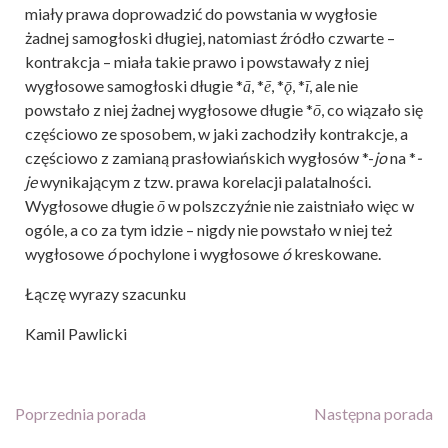
miały prawa doprowadzić do powstania w wygłosie
żadnej samogłoski długiej, natomiast źródło czwarte –
kontrakcja – miała takie prawo i powstawały z niej
wygłosowe samogłoski długie *
ā
, *
ē
, *
ǭ
, *
ī
, ale nie
powstało z niej żadnej wygłosowe długie *
ō
, co wiązało się
częściowo ze sposobem, w jaki zachodziły kontrakcje, a
częściowo z zamianą prasłowiańskich wygłosów *-
jo
na *
-
je
wynikającym z tzw. prawa korelacji palatalności.
Wygłosowe długie
ō
w polszczyźnie nie zaistniało więc w
ogóle, a co za tym idzie – nigdy nie powstało w niej też
wygłosowe
ó
pochylone i wygłosowe
ó
kreskowane.
Łączę wyrazy szacunku
Kamil Pawlicki
Poprzednia porada
Następna porada