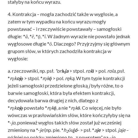
stałyby na końcu wyrazu.
4. Kontrakcja – mogła zachodzić także w wygłosie, a
zatem w tym wypadku na końcu wyrazu mogły
powstawać – i rzeczywiście powstawały – samogłoski
długie: *
ā
, *
ē
, *
ǭ
, *
ī
. W żadnym wyrazie nie powstało jednak
wygłosowe długie *
ō
. Dlaczego? Przyjrzyjmy się głównym
grupom słów, w których zachodziła kontrakcja w
wygłosie:
a. rzeczowniki, np. psł.
*orl
ьja
> stpol.
rol
ā
> pol.
rola
, psł.
*
rǫk
ojǫ
> stpol. *
rǫk
ǭ
> pol.
ręką
. W tym typie kontrakcji
jeżeli samogłoski przedzielone głoską
j
były różne, to o
barwie samogłoski, która była efektem kontrakcji,
decydowała barwa drugiej z nich, dlatego z
*
rǫk
ojǫ
powstało *
rǫk
ǭ
, a nie *
rǫk
ō
. Co więcej, nie było
wówczas w prasłowiańskim słów, które kończyłyby się na
*-
jo
, ponieważ wygłos takich słów został już wcześniej
zmieniony na *-
je
(np. pie. *
h
ōu̯
i̯ó
-
> psł. *
a
je
> stpol.
jaje
–
2
później po polsku zmieniono to „z powrotem” na -
jo
,