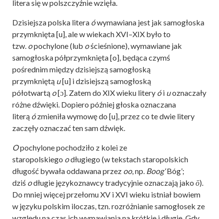
litera się w polszczyźnie wzięła.
Dzisiejsza polska litera
ó
wymawiana jest jak samogłoska
przymknięta [u], ale w wiekach XVI–XIX było to
tzw.
o
pochylone (lub
o
ścieśnione), wymawiane jak
samogłoska półprzymknięta [o], będąca czymś
pośrednim między dzisiejszą samogłoską
przymkniętą
u
[u] i dzisiejszą samogłoską
półotwartą
o
[ɔ]. Zatem do XIX wieku litery
ó
i
u
oznaczały
różne dźwięki. Dopiero później głoska oznaczana
literą
ó
zmieniła wymowę do [u], przez co te dwie litery
zaczęły oznaczać ten sam dźwięk.
O
pochylone pochodziło z kolei ze
staropolskiego
o
długiego (w tekstach staropolskich
długość bywała oddawana przez
oo
, np.
Boog
‘Bóg’;
dziś
o
długie językoznawcy tradycyjnie oznaczają jako
ō
).
Do mniej więcej przełomu XV i XVI wieku istniał bowiem
w języku polskim iloczas, tzn. rozróżnianie samogłosek ze
względu na czas ich wymawiania na krótkie i długie. Gdy