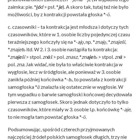
zaimka: pie. *
i̯ó
d
> psł. *
je
). A skoro tak, tutaj też nie było
możliwości, by z kontrakcji powstała głoska *-
ō
.
c. czasowniki – ta kontrakcja jest młodsza i dotyczy tych
czasowników, które w 1. osobie liczby pojedynczej czasu
teraźniejszego kończyły się na *-
ajǫ
, np. *
znajǫ
, *
znaješi
,
*
znajetь
itd. W 2. i 3. osobie nastąpiła tu kontrakcja:
*
zn
aje
ši
> stpol.
zn
ā
š
> pol.
znasz
, *
zn
aje
tь
> stpol.
zn
ā
>
pol.
zna
. Jak widać, nie była to właściwie kontrakcja w
wygłosie, lecz w śródgłosie, ale ponieważ w 3. osobie
zanikła później końcówka *-
tь
, to powstała z kontrakcji
samogłoska *
ā
znalazła się ostatecznie w wygłosie. W
tym wypadku o barwie samogłoski końcowej decydowała
pierwsza z samogłosek. Skoro jednak dotyczyło to tylko
czasowników, które miały w 3. osobie l.p. końcówkę *-
aje
,
to nie mogła tam powstać głoska *-
ō
.
Podsumowując, spośród czterech przyjmowanych
najczęściej źródeł polskich samogłosek długich, trzy nie