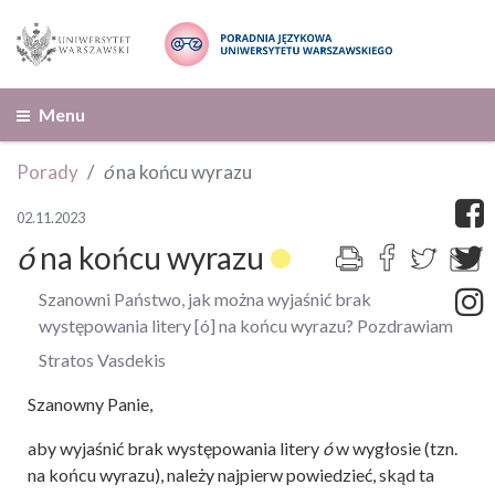
Menu
Porady
ó
na końcu wyrazu
02.11.2023
ó
na końcu wyrazu
Szanowni Państwo, jak można wyjaśnić brak
występowania litery [ó] na końcu wyrazu? Pozdrawiam
Stratos Vasdekis
Szanowny Panie,
aby wyjaśnić brak występowania litery
ó
w wygłosie (tzn.
na końcu wyrazu), należy najpierw powiedzieć, skąd ta