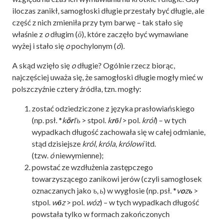
iloczas zanikł, samogłoski długie przestały być długie, ale
część z nich zmieniła przy tym barwę – tak stało się
właśnie z
o
długim (
ō
), które zaczęło być wymawiane
wyżej i stało się
o
pochylonym (
ó
).
A skąd wzięło się
o
długie? Ogólnie rzecz biorąc,
najczęściej uważa się, że samogłoski długie mogły mieć w
polszczyźnie cztery źródła, tzn. mogły:
zostać odziedziczone z języka prasłowiańskiego
(np. psł. *
k
õr
ľь
> stpol.
k
rō
l
> pol.
król
) – w tych
wypadkach długość zachowała się w całej odmianie,
stąd dzisiejsze
król
,
króla
,
królowi
itd.
(tzw.
ó
niewymienne);
powstać ze wzdłużenia zastępczego
towarzyszącego zanikowi jerów (czyli samogłosek
oznaczanych jako
ъ
,
ь
) w wygłosie (np. psł. *
v
o
z
ъ
>
stpol.
w
ō
z
> pol.
wóz
) – w tych wypadkach długość
powstała tylko w formach zakończonych