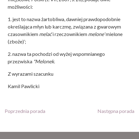
możliwości:
1. jest to nazwa żartobliwa, dawniej prawdopodobnie
określająca młyn lub karczmę, związana z gwarowym
czasownikiem
melać
i rzeczownikiem
melone
‘mielone
(zboże)’;
2. nazwa ta pochodzi od wyżej wspomnianego
przezwiska
*Melonek
.
Z wyrazami szacunku
Kamil Pawlicki
Poprzednia porada
Następna porada