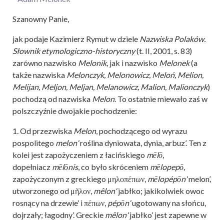
Szanowny Panie,
jak podaje Kazimierz Rymut w dziele
Nazwiska Polaków.
Słownik etymologiczno-historyczny
(t. II, 2001, s. 83)
zarówno nazwisko
Melonik
, jak i nazwisko
Melonek
(a
także nazwiska
Melonczyk, Melonowicz, Meloń, Melion,
Melijan, Meljon, Meljan, Melanowicz, Malion, Malionczyk
)
pochodzą od nazwiska
Melon
. To ostatnie miewało zaś w
polszczyźnie dwojakie pochodzenie:
1. Od przezwiska
Melon
, pochodzącego od wyrazu
pospolitego
melon
‘roślina dyniowata, dynia, arbuz’. Ten z
kolei jest zapożyczeniem z łacińskiego
mēlō
,
dopełniacz
mēlōnis
, co było skróceniem
mēlopepō
,
zapożyczonym z greckiego μηλοπέπων,
mēlopépōn
‘melon’,
utworzonego od μῆλον,
mêlon
‘jabłko; jakikolwiek owoc
rosnący na drzewie’ i πέπων,
pépōn
‘ugotowany na słońcu,
dojrzały; łagodny’. Greckie
mêlon
‘jabłko’ jest zapewne w