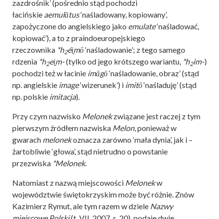
zazdrośnik’ (pośrednio stąd pochodzi
łacińskie
aemulātus
‘naśladowany, kopiowany’,
zapożyczone do angielskiego jako
emulate
‘naśladować,
kopiować’), a to z praindoeuropejskiego
rzeczownika
*h
éi̯mō
‘naśladowanie’; z tego samego
2
rdzenia
*h
ei̯m-
(tylko od jego krótszego wariantu,
*h
im-
)
2
2
pochodzi też w łacinie
imāgō
‘naśladowanie, obraz’ (stąd
np. angielskie
image
‘wizerunek’) i
imitō
‘naśladuję’ (stąd
np. polskie
imitacja
).
Przy czym nazwisko
Melonek
związane jest raczej z tym
pierwszym źródłem nazwiska
Melon
, ponieważ w
gwarach
melonek
oznacza zarówno ‘mała dynia’, jak i –
żartobliwie ‘głowa’, stąd nietrudno o powstanie
przezwiska
*Melonek
.
Natomiast z nazwą miejscowości
Melonek
w
województwie świętokrzyskim może być różnie. Znów
Kazimierz Rymut, ale tym razem w dziele
Nazwy
miejscowe Polski
(t. VII, 2007, s. 20), podaje dwie