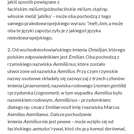
jakiś sposób powiązane z
łacińskim
mālum
(późnołacińskie
mēlum
, stąd np.
włoskie
mela
) ‘jabłko’ – może oba pochodzą z tego
samego praindoeuropejskiego wyrazu
*méh₂lom
, a może
oba te języki zapożyczyły je z jakiegoś języka
nieindoeuropejskiego.
2. Od wschodniosłowiańskiego imienia
Omelijan
, którego
polskim odpowiednikiem jest
Emilian
. Oba pochodzą z
rzymskiego nazwiska
Aemiliānus
, które zostało
utworzone od nazwiska
Aemilius
. Przy czym rzymskie
nazwy osobowe składały się zazwyczaj z trzech członów:
imienia (
praenomen
), nazwiska rodowego (
nomen gentile
)
i przydomka (
cognomen
); w tym wypadku
Aemilius
było
nazwiskiem rodowym,
Aemiliānus
– przydomkiem;
dlatego np. cesarz Emilian nosił imię i nazwiska Marcus
Aemilius Aemilianus. Dalsze pochodzenie
imienia
Aemilius
nie jest pewne – może wzięło się od
łacińskiego
aemulus
‘rywal, ktoś chcący komuś dorównać,