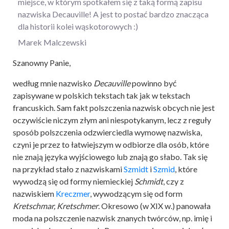
miejsce, w którym spotkałem się z taką formą zapisu
nazwiska Decauville! A jest to postać bardzo znacząca
dla historii kolei wąskotorowych :)
Marek Malczewski
Szanowny Panie,
według mnie nazwisko
Decauville
powinno być
zapisywane w polskich tekstach tak jak w tekstach
francuskich. Sam fakt polszczenia nazwisk obcych nie jest
oczywiście niczym złym ani niespotykanym, lecz z reguły
sposób polszczenia odzwierciedla wymowę nazwiska,
czyni je przez to łatwiejszym w odbiorze dla osób, które
nie znają języka wyjściowego lub znają go słabo. Tak się
na przykład stało z nazwiskami
Szmidt
i
Szmid
, które
wywodzą się od formy niemieckiej
Schmidt
, czy z
nazwiskiem
Kreczmer
, wywodzącym się od form
Kretschmar, Kretschmer
. Okresowo (w XIX w.) panowała
moda na polszczenie nazwisk znanych twórców, np. imię i