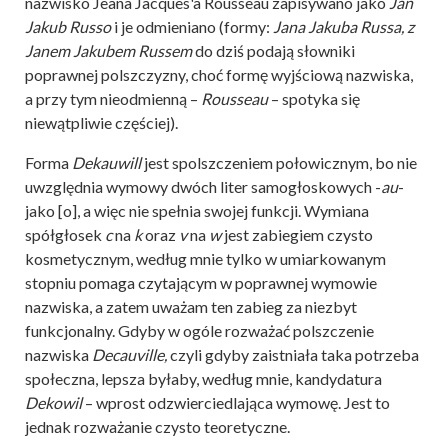
nazwisko Jeana Jacques'a Rousseau zapisywano jako
Jan
Jakub Russo
i je odmieniano (formy:
Jana Jakuba Russa, z
Janem Jakubem Russem
do dziś podają słowniki
poprawnej polszczyzny, choć formę wyjściową nazwiska,
a przy tym nieodmienną –
Rousseau
– spotyka się
niewątpliwie częściej).
Forma
Dekauwill
jest spolszczeniem połowicznym, bo nie
uwzględnia wymowy dwóch liter samogłoskowych -
au
-
jako [o], a więc nie spełnia swojej funkcji. Wymiana
spółgłosek
c
na
k
oraz
v
na
w
jest zabiegiem czysto
kosmetycznym, według mnie tylko w umiarkowanym
stopniu pomaga czytającym w poprawnej wymowie
nazwiska, a zatem uważam ten zabieg za niezbyt
funkcjonalny. Gdyby w ogóle rozważać polszczenie
nazwiska
Decauville,
czyli gdyby zaistniała taka potrzeba
społeczna, lepsza byłaby, według mnie, kandydatura
Dekowil
– wprost odzwierciedlająca wymowę. Jest to
jednak rozważanie czysto teoretyczne.