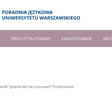
PRZECZYTAJ PORADY
ZNAJDŹ PORADĘ
JAK 
wole” (ptasie lub tarczycowe)? Pozdrawiam