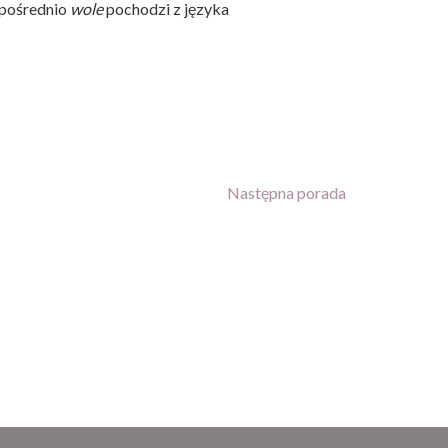
zpośrednio
wole
pochodzi z języka
Następna porada