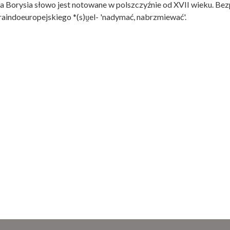
 Borysia słowo jest notowane w polszczyźnie od XVII wieku. Be
aindoeuropejskiego *(s)ṷel- 'nadymać, nabrzmiewać'.