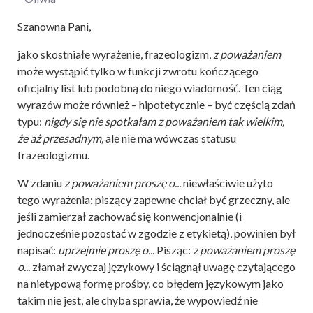
Szanowna Pani,
jako skostniałe wyrażenie, frazeologizm,
z poważaniem
może wystąpić tylko w funkcji zwrotu kończącego
oficjalny list lub podobną do niego wiadomość. Ten ciąg
wyrazów może również – hipotetycznie – być częścią zdań
typu:
nigdy się nie spotkałam z poważaniem tak wielkim,
że aż przesadnym,
ale nie ma wówczas statusu
frazeologizmu.
W zdaniu
z poważaniem proszę o...
niewłaściwie użyto
tego wyrażenia; piszący zapewne chciał być grzeczny, ale
jeśli zamierzał zachować się konwencjonalnie (i
jednocześnie pozostać w zgodzie z etykietą), powinien był
napisać:
uprzejmie proszę o...
Pisząc:
z poważaniem proszę
o...
złamał zwyczaj językowy i ściągnął uwagę czytającego
na nietypową formę prośby, co błędem językowym jako
takim nie jest, ale chyba sprawia, że wypowiedź nie