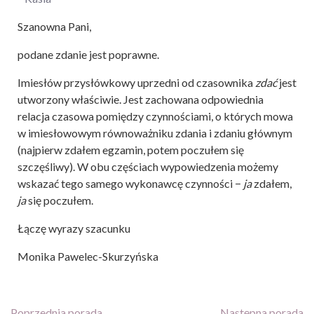
Szanowna Pani,
podane zdanie jest poprawne.
Imiesłów przysłówkowy uprzedni od czasownika
zdać
jest
utworzony właściwie. Jest zachowana odpowiednia
relacja czasowa pomiędzy czynnościami, o których mowa
w imiesłowowym równoważniku zdania i zdaniu głównym
(najpierw zdałem egzamin, potem poczułem się
szczęśliwy). W obu częściach wypowiedzenia możemy
wskazać tego samego wykonawcę czynności −
ja
zdałem,
ja
się poczułem.
Łączę wyrazy szacunku
Monika Pawelec-Skurzyńska
Poprzednia porada
Następna porada