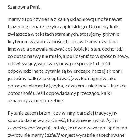
Szanowna Pani,
mamy tu do czynienia z kalką składniową (może nawet
frazeologiczną) z języka angielskiego. Do oceny kalk,
zwłaszcza w tekstach starannych, stosujemy głównie
kryterium wystarczalności, tj. sprawdzamy, czy dana
innowacja pozwala nazwać coś (obiekt, stan, cechę itd.),
co dotąd nazwy nie miało, albo uczynić to w sposób nowy,
odświeżający, wnoszący nową ekspresję itd. Jeśli
odpowiedzi na te pytania są twierdzące, raczej skłonni
jesteśmy kalki zaakceptować (zwykle najpierw jako
potoczne elementy języka, z czasem – niekiedy – tracące
potoczność). Jeśli odpowiadamy przecząco, kalki
uznajemy za niepotrzebne.
Pytanie zatem brzmi, czy w inny, bardziej tradycyjny
sposób da się wyrazić treść, którą niesie zwrot
być w
czymś razem.
Wydaje mi się, że równoważnego, ogólnego
zwrotu nie mamy (
dzielić los
jest wyraźnie nacechowane