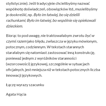
stylistycznie). Jeśli tradycyjnie chcielibyśmy nazwać
wspólnotę doświadczeń, obowiązków itd., musielibyśmy
je dookreślić, np.
Było im łatwiej, bo się dzielili
rachunkami; Było im łatwiej, bo wspólnie się opiekowali
dzieckiem.
Biorąc to pod uwagę, nie traktowałabym zwrotu
być w
czymś razem
jako błędu, zwłaszcza w języku mówionym,
potocznym, codziennym. W tekstach starannych
starałabym się natomiast zastosować inną konstrukcję,
ponieważ jednym z wyróżników staranności
(wzorcowości) językowej, szczególnie w sytuacjach
oficjalnych, jest mniejsza niż w tekstach potocznych liczba
innowacji językowych.
Łączę wyrazy szacunku
Agata Hącia