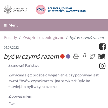
Menu
Porady
Związki frazeologiczne
być w czymś razem
24.07.2022
być w czymś razem
Szanowni Państwo
Zwracam się z prośbą o wyjaśnienie, czy poprawny jest
zwrot "być w czymś razem" (na przykład: Było im
łatwiej, bo byli w tym razem.)
Z poważaniem
Ewa