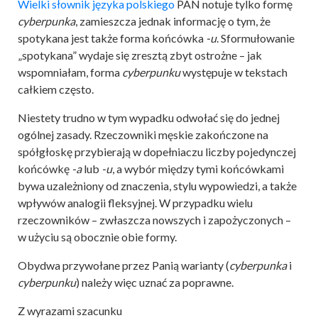
Wielki słownik języka polskiego
PAN notuje tylko formę
cyberpunka
, zamieszcza jednak informację o tym, że
spotykana jest także forma końcówka
-u
. Sformułowanie
„spotykana” wydaje się zresztą zbyt ostrożne – jak
wspomniałam, forma
cyberpunku
występuje w tekstach
całkiem często.
Niestety trudno w tym wypadku odwołać się do jednej
ogólnej zasady. Rzeczowniki męskie zakończone na
spółgłoskę przybierają w dopełniaczu liczby pojedynczej
końcówkę
-a
lub
-u
, a wybór między tymi końcówkami
bywa uzależniony od znaczenia, stylu wypowiedzi, a także
wpływów analogii fleksyjnej. W przypadku wielu
rzeczowników – zwłaszcza nowszych i zapożyczonych –
w użyciu są obocznie obie formy.
Obydwa przywołane przez Panią warianty (
cyberpunka
i
cyberpunku
) należy więc uznać za poprawne.
Z wyrazami szacunku