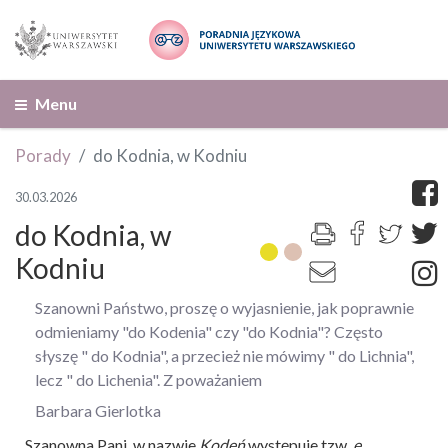
Menu
Porady
do Kodnia, w Kodniu
30.03.2026
do Kodnia, w
Kodniu
Szanowni Państwo, proszę o wyjasnienie, jak poprawnie
odmieniamy "do Kodenia" czy "do Kodnia"? Często
słyszę " do Kodnia", a przecież nie mówimy " do Lichnia",
lecz " do Lichenia". Z poważaniem
Barbara Gierlotka
Szanowna Pani, w nazwie
Kodeń
występuje tzw.
e