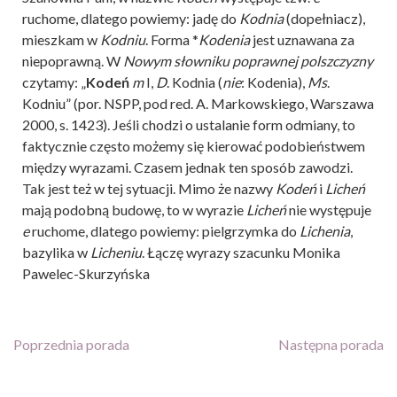
ruchome, dlatego powiemy: jadę do
Kodnia
(dopełniacz),
mieszkam w
Kodniu
. Forma *
Kodenia
jest uznawana za
niepoprawną. W
Nowym słowniku poprawnej polszczyzny
czytamy: „
Kodeń
m
I,
D
. Kodnia (
nie
: Kodenia),
Ms
.
Kodniu” (por. NSPP, pod red. A. Markowskiego, Warszawa
2000, s. 1423). Jeśli chodzi o ustalanie form odmiany, to
faktycznie często możemy się kierować podobieństwem
między wyrazami. Czasem jednak ten sposób zawodzi.
Tak jest też w tej sytuacji. Mimo że nazwy
Kodeń
i
Licheń
mają podobną budowę, to w wyrazie
Licheń
nie występuje
e
ruchome, dlatego powiemy: pielgrzymka do
Lichenia
,
bazylika w
Licheniu
. Łączę wyrazy szacunku Monika
Pawelec-Skurzyńska
Poprzednia porada
Następna porada