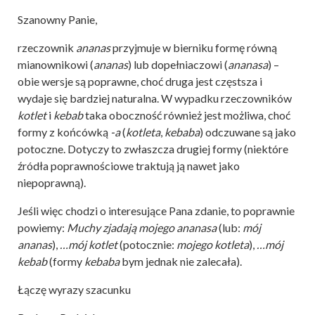
Szanowny Panie,
rzeczownik
ananas
przyjmuje w bierniku formę równą
mianownikowi (
ananas
) lub dopełniaczowi (
ananasa
) –
obie wersje są poprawne, choć druga jest częstsza i
wydaje się bardziej naturalna. W wypadku rzeczowników
kotlet
i
kebab
taka oboczność również jest możliwa, choć
formy z końcówką
-a
(
kotleta
,
kebaba
) odczuwane są jako
potoczne. Dotyczy to zwłaszcza drugiej formy (niektóre
źródła poprawnościowe traktują ją nawet jako
niepoprawną).
Jeśli więc chodzi o interesujące Pana zdanie, to poprawnie
powiemy:
Muchy zjadają mojego ananasa
(lub:
mój
ananas
),
…mój kotlet
(potocznie:
mojego kotleta
),
…mój
kebab
(formy
kebaba
bym jednak nie zalecała).
Łączę wyrazy szacunku