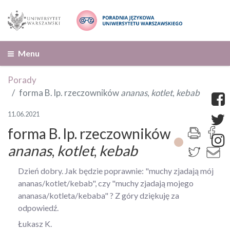
Menu
Porady
forma B. lp. rzeczowników
ananas
,
kotlet
,
kebab
11.06.2021
forma B. lp. rzeczowników
ananas
,
kotlet
,
kebab
Dzień dobry. Jak będzie poprawnie: "muchy zjadają mój
ananas/kotlet/kebab", czy "muchy zjadają mojego
ananasa/kotleta/kebaba" ? Z góry dziękuję za
odpowiedź.
Łukasz K.