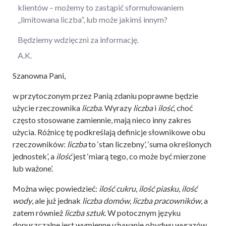
klientów – możemy to zastąpić sformułowaniem
„limitowana liczba”, lub może jakimś innym?
Będziemy wdzięczni za informację.
A.K.
Szanowna Pani,
w przytoczonym przez Panią zdaniu poprawne będzie
użycie rzeczownika
liczba
. Wyrazy
liczba
i
ilość
, choć
często stosowane zamiennie, mają nieco inny zakres
użycia. Różnicę tę podkreślają definicje słownikowe obu
rzeczowników:
liczba
to ‘stan liczebny’, ‘suma określonych
jednostek’, a
ilość
jest ‘miarą tego, co może być mierzone
lub ważone’.
Można więc powiedzieć:
ilość cukru
,
ilość piasku
,
ilość
wody
, ale już jednak
liczba domów
,
liczba pracowników
, a
zatem również
liczba sztuk
. W potocznym języku
dopuszczalne jest wymienne używanie obydwu wyrazów,