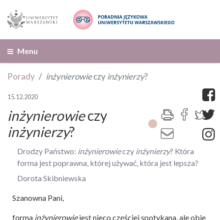
Menu
Porady
inżynierowie
czy
inżynierzy
?
15.12.2020
inżynierowie
czy
inżynierzy
?
Drodzy Państwo:
inżynierowie
czy
inżynierzy
? Która
forma jest poprawna, której używać, która jest lepsza?
Dorota Skibniewska
Szanowna Pani,
forma
inżynierowie
jest nieco częściej spotykana, ale obie