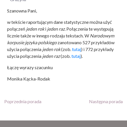
Szanowna Pani,
w tekście raportującym dane statystyczne można użyć
połączeń
jeden rok
i
jeden raz.
Połączenia te występują
licznie także w innego rodzaju tekstach. W
Narodowym
korpusie języka polskiego
zanotowano 527 przykładów
użycia połączenia
jeden rok
(zob.
tutaj
) i 772 przykłady
użycia połączenia
jeden raz
(zob.
tutaj
).
Łączę wyrazy szacunku
Monika Kącka-Rodak
Poprzednia porada
Następna porada