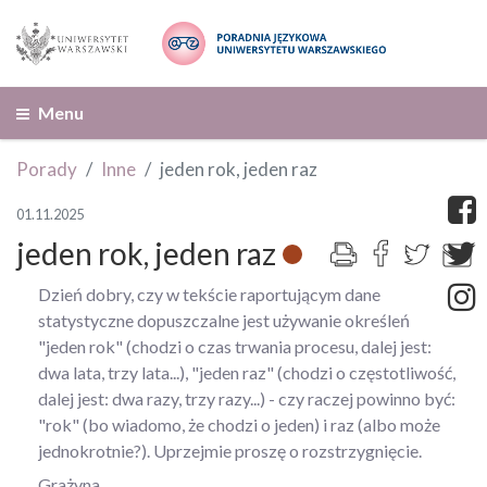
Menu
Porady
Inne
jeden rok, jeden raz
01.11.2025
jeden rok, jeden raz
Dzień dobry, czy w tekście raportującym dane
statystyczne dopuszczalne jest używanie określeń
"jeden rok" (chodzi o czas trwania procesu, dalej jest:
dwa lata, trzy lata...), "jeden raz" (chodzi o częstotliwość,
dalej jest: dwa razy, trzy razy...) - czy raczej powinno być:
"rok" (bo wiadomo, że chodzi o jeden) i raz (albo może
jednokrotnie?). Uprzejmie proszę o rozstrzygnięcie.
Grażyna