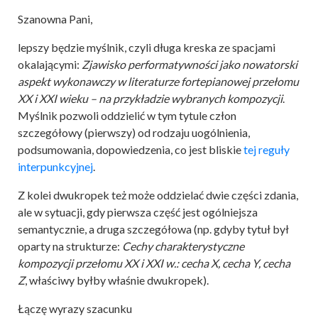
Szanowna Pani,
lepszy będzie myślnik, czyli długa kreska ze spacjami
okalającymi:
Zjawisko performatywności jako nowatorski
aspekt wykonawczy w literaturze fortepianowej przełomu
XX i XXI wieku – na przykładzie wybranych kompozycji
.
Myślnik pozwoli oddzielić w tym tytule człon
szczegółowy (pierwszy) od rodzaju uogólnienia,
podsumowania, dopowiedzenia, co jest bliskie
tej reguły
interpunkcyjnej
.
Z kolei dwukropek też może oddzielać dwie części zdania,
ale w sytuacji, gdy pierwsza część jest ogólniejsza
semantycznie, a druga szczegółowa (np. gdyby tytuł był
oparty na strukturze:
Cechy charakterystyczne
kompozycji przełomu XX
i XXI w.: cecha X, cecha Y, cecha
Z
, właściwy byłby właśnie dwukropek).
Łączę wyrazy szacunku