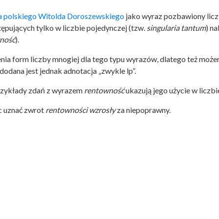
a polskiego Witolda Doroszewskiego
jako wyraz pozbawiony licz
pujących tylko w liczbie pojedynczej (tzw.
singularia tantum
) n
ność
).
nia form liczby mnogiej dla tego typu wyrazów, dlatego też moż
 dodana jest jednak adnotacja „zwykle lp”.
rzykłady zdań z wyrazem
rentowność
ukazują jego użycie w liczbi
c uznać zwrot
rentowności
wzrosły
za niepoprawny.