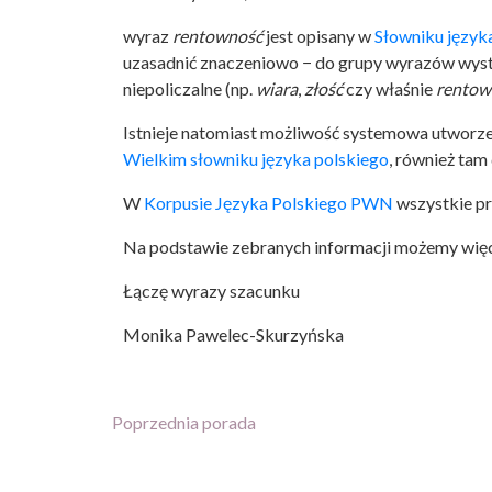
wyraz
rentowność
jest opisany w
Słowniku język
uzasadnić znaczeniowo − do grupy wyrazów wystę
niepoliczalne (np.
wiara
,
złość
czy właśnie
rentow
Istnieje natomiast możliwość systemowa utworze
Wielkim słowniku języka polskiego
, również tam
W
Korpusie Języka Polskiego PWN
wszystkie p
Na podstawie zebranych informacji możemy wię
Łączę wyrazy szacunku
Monika Pawelec-Skurzyńska
Poprzednia porada