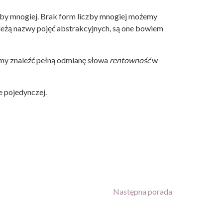
by mnogiej. Brak form liczby mnogiej możemy
ależą nazwy pojęć abstrakcyjnych, są one bowiem
emy znaleźć pełną odmianę słowa
rentowność
w
e pojedynczej.
Następna porada