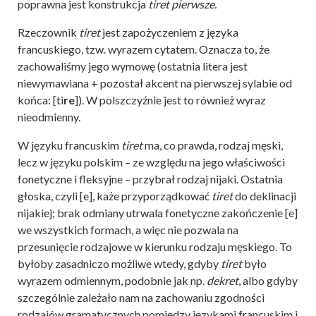
poprawna jest konstrukcja
tiret pierwsze.
Rzeczownik
tiret
jest zapożyczeniem z języka
francuskiego, tzw. wyrazem cytatem. Oznacza to, że
zachowaliśmy jego wymowę (ostatnia litera jest
niewymawiana + pozostał akcent na pierwszej sylabie od
końca: [ti
re
]). W polszczyźnie jest to również wyraz
nieodmienny.
W języku francuskim
tiret
ma, co prawda, rodzaj męski,
lecz w języku polskim – ze względu na jego właściwości
fonetyczne i fleksyjne – przybrał rodzaj nijaki. Ostatnia
głoska, czyli [e], każe przyporządkować
tiret
do deklinacji
nijakiej; brak odmiany utrwala fonetyczne zakończenie [e]
we wszystkich formach, a więc nie pozwala na
przesunięcie rodzajowe w kierunku rodzaju męskiego. To
byłoby zasadniczo możliwe wtedy, gdyby
tiret
było
wyrazem odmiennym, podobnie jak np.
dekret
, albo gdyby
szczególnie zależało nam na zachowaniu zgodności
rodzajów gramatycznych pomiędzy językami francuskim i