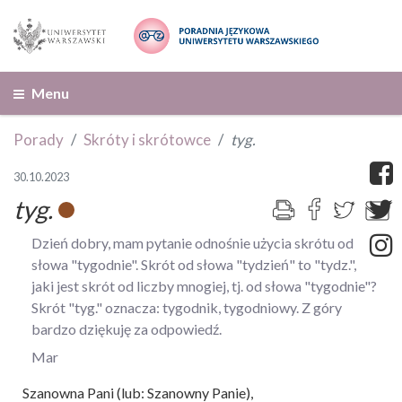
Menu
Porady
Skróty i skrótowce
tyg.
30.10.2023
tyg.
Dzień dobry, mam pytanie odnośnie użycia skrótu od
słowa "tygodnie". Skrót od słowa "tydzień" to "tydz.",
jaki jest skrót od liczby mnogiej, tj. od słowa "tygodnie"?
Skrót "tyg." oznacza: tygodnik, tygodniowy. Z góry
bardzo dziękuję za odpowiedź.
Mar
Szanowna Pani (lub: Szanowny Panie),