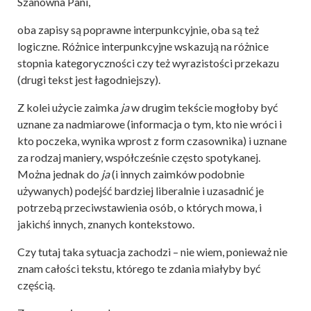
Szanowna Pani,
oba zapisy są poprawne interpunkcyjnie, oba są też
logiczne. Różnice interpunkcyjne wskazują na różnice
stopnia kategoryczności czy też wyrazistości przekazu
(drugi tekst jest łagodniejszy).
Z kolei użycie zaimka
ja
w drugim tekście mogłoby być
uznane za nadmiarowe (informacja o tym, kto nie wróci i
kto poczeka, wynika wprost z form czasownika) i uznane
za rodzaj maniery, współcześnie często spotykanej.
Można jednak do
ja
(i innych zaimków podobnie
używanych) podejść bardziej liberalnie i uzasadnić je
potrzebą przeciwstawienia osób, o których mowa, i
jakichś innych, znanych kontekstowo.
Czy tutaj taka sytuacja zachodzi – nie wiem, ponieważ nie
znam całości tekstu, którego te zdania miałyby być
częścią.