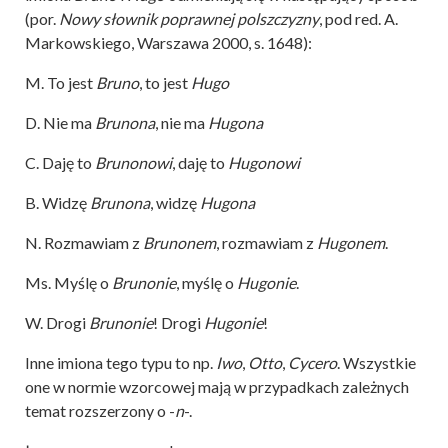
(por.
Nowy słownik poprawnej polszczyzny
, pod red. A.
Markowskiego, Warszawa 2000, s. 1648):
M. To jest
Bruno
, to jest
Hugo
D. Nie ma
Brunona
, nie ma
Hugona
C. Daję to
Brunonowi
, daję to
Hugonowi
B. Widzę
Brunona
, widzę
Hugona
N. Rozmawiam z
Brunonem
, rozmawiam z
Hugonem
.
Ms. Myślę o
Brunonie
, myślę o
Hugonie
.
W. Drogi
Brunonie
! Drogi
Hugonie
!
Inne imiona tego typu to np.
Iwo
,
Otto
,
Cycero
. Wszystkie
one w normie wzorcowej mają w przypadkach zależnych
temat rozszerzony o -
n
-.