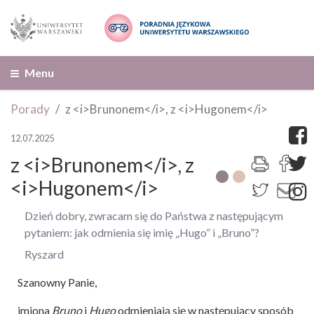
Menu
Porady
z <i>Brunonem</i>, z <i>Hugonem</i>
12.07.2025
z <i>Brunonem</i>, z
<i>Hugonem</i>
Dzień dobry, zwracam się do Państwa z następującym
pytaniem: jak odmienia się imię „Hugo” i „Bruno”?
Ryszard
Szanowny Panie,
imiona
Bruno
i
Hugo
odmieniają się w następujący sposób